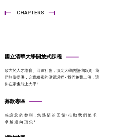
CHAPTERS
國立清華大學開放式課程
致力於人才培育、回饋社會，頂尖大學的堅強師資 - 我
們無償提供，充實縝密的優質課程 - 我們免費上傳，讓
你在家也能上大學 !
募款專區
感 謝 您 的 參 與，您 熱 情 的 回 饋 ! 推 動 我 們 追 求
卓 越 邁 向 頂 尖 !