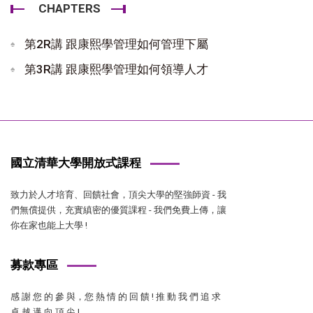
CHAPTERS
第2R講 跟康熙學管理如何管理下屬
第3R講 跟康熙學管理如何領導人才
國立清華大學開放式課程
致力於人才培育、回饋社會，頂尖大學的堅強師資 - 我
們無償提供，充實縝密的優質課程 - 我們免費上傳，讓
你在家也能上大學 !
募款專區
感 謝 您 的 參 與，您 熱 情 的 回 饋 ! 推 動 我 們 追 求
卓 越 邁 向 頂 尖 !