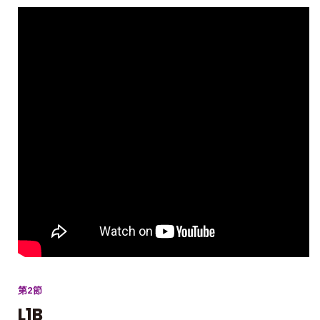
第2節
L1B