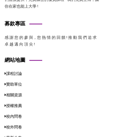
你在家也能上大學 !
募款專區
感 謝 您 的 參 與，您 熱 情 的 回 饋 ! 推 動 我 們 追 求
卓 越 邁 向 頂 尖 !
網站地圖
課程討論
贊助單位
相關資源
授權推薦
校內問卷
校外問卷