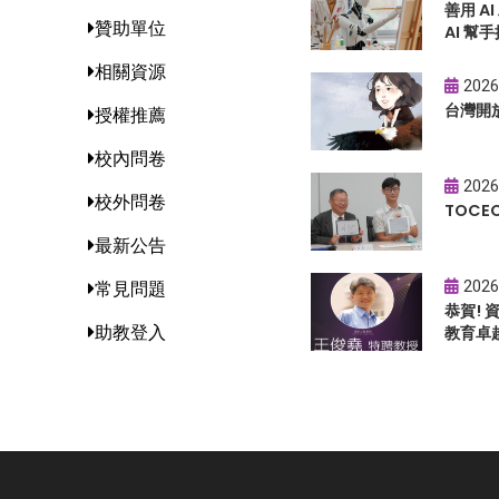
善用 A
贊助單位
AI 幫手
相關資源
2026
台灣開
授權推薦
校內問卷
2026
校外問卷
TOC
最新公告
2026
常見問題
恭賀!
助教登入
教育卓