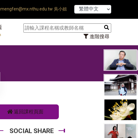
【7/31】114學
mengfen@mx.nthu.edu.tw 吳小姐
源
n
進階搜尋
返回課程頁面
SOCIAL SHARE