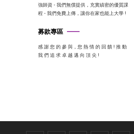
強師資 - 我們無償提供，充實縝密的優質課
程 - 我們免費上傳，讓你在家也能上大學 !
募款專區
感 謝 您 的 參 與，您 熱 情 的 回 饋 ! 推 動
我 們 追 求 卓 越 邁 向 頂 尖 !