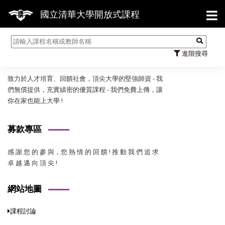
【7
國立清華大學開放式課程
國立清華大學開放式課程
進階搜尋
致力於人才培育、回饋社會，頂尖大學的堅強師資 - 我
們無償提供，充實縝密的優質課程 - 我們免費上傳，讓
你在家也能上大學 !
募款專區
感 謝 您 的 參 與，您 熱 情 的 回 饋 ! 推 動 我 們 追 求
卓 越 邁 向 頂 尖 !
網站地圖
課程討論