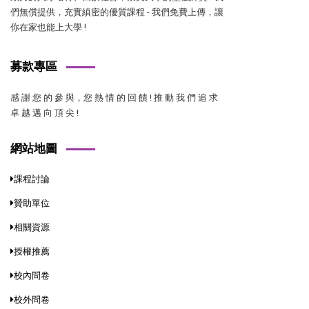
們無償提供，充實縝密的優質課程 - 我們免費上傳，讓
你在家也能上大學 !
募款專區
感 謝 您 的 參 與，您 熱 情 的 回 饋 ! 推 動 我 們 追 求
卓 越 邁 向 頂 尖 !
網站地圖
課程討論
贊助單位
相關資源
授權推薦
校內問卷
校外問卷