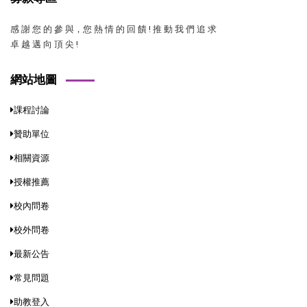
感 謝 您 的 參 與，您 熱 情 的 回 饋 ! 推 動 我 們 追 求
卓 越 邁 向 頂 尖 !
網站地圖
課程討論
贊助單位
相關資源
授權推薦
校內問卷
校外問卷
最新公告
常見問題
助教登入