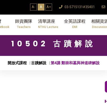
A-
A
A+
03-5715131#35401
材
師資團隊
清華講座
全英語課程
相關資
xtbook
Teachers
NTHU Lecture
EMI
Discussio
10502 古蹟解說
開放式課程
古蹟解說
第4講 鄭崇和墓與神道碑解說