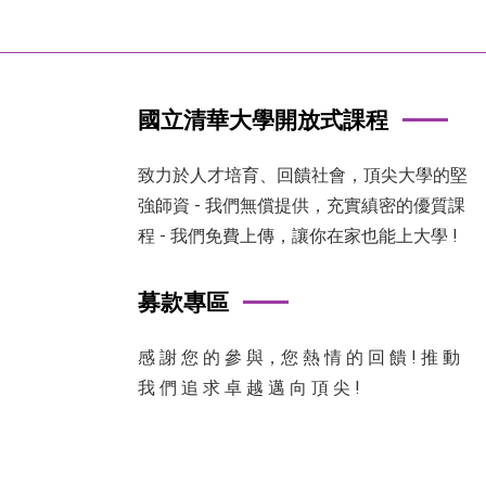
國立清華大學開放式課程
致力於人才培育、回饋社會，頂尖大學的堅
強師資 - 我們無償提供，充實縝密的優質課
程 - 我們免費上傳，讓你在家也能上大學 !
募款專區
感 謝 您 的 參 與，您 熱 情 的 回 饋 ! 推 動
我 們 追 求 卓 越 邁 向 頂 尖 !