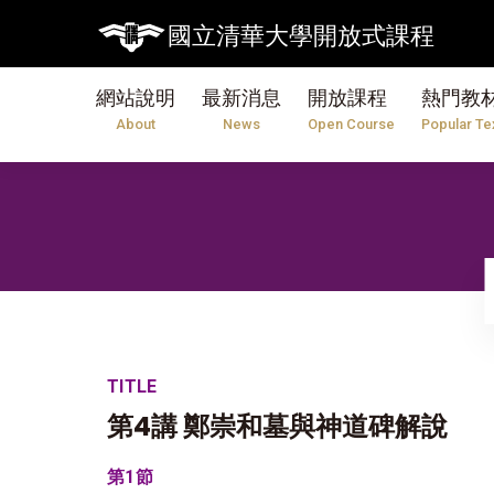
國立清華大學開放式課程
網站說明
最新消息
開放課程
熱門教
About
News
Open Course
Popular Te
TITLE
第4講 鄭崇和墓與神道碑解說
第1節