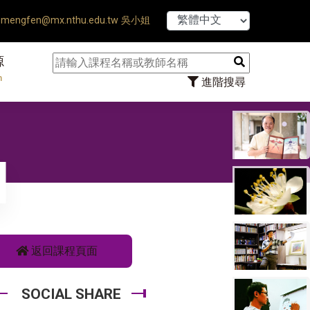
【7/31】114學年
mengfen@mx.nthu.edu.tw 吳小姐
源
n
進階搜尋
返回課程頁面
SOCIAL SHARE