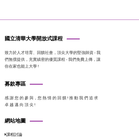
國立清華大學開放式課程
致力於人才培育、回饋社會，頂尖大學的堅強師資 - 我
們無償提供，充實縝密的優質課程 - 我們免費上傳，讓
你在家也能上大學 !
募款專區
感 謝 您 的 參 與，您 熱 情 的 回 饋 ! 推 動 我 們 追 求
卓 越 邁 向 頂 尖 !
網站地圖
課程討論