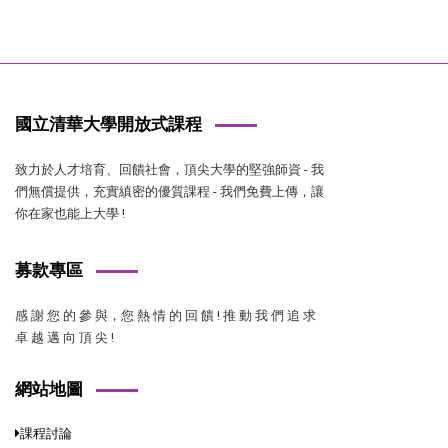
國立清華大學開放式課程
致力於人才培育、回饋社會，頂尖大學的堅強師資 - 我
們無償提供，充實縝密的優質課程 - 我們免費上傳，讓
你在家也能上大學 !
募款專區
感 謝 您 的 參 與，您 熱 情 的 回 饋 ! 推 動 我 們 追 求
卓 越 邁 向 頂 尖 !
網站地圖
課程討論