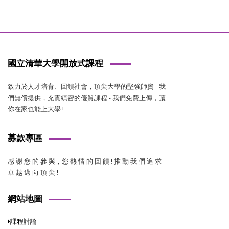
國立清華大學開放式課程
致力於人才培育、回饋社會，頂尖大學的堅強師資 - 我
們無償提供，充實縝密的優質課程 - 我們免費上傳，讓
你在家也能上大學 !
募款專區
感 謝 您 的 參 與，您 熱 情 的 回 饋 ! 推 動 我 們 追 求
卓 越 邁 向 頂 尖 !
網站地圖
課程討論