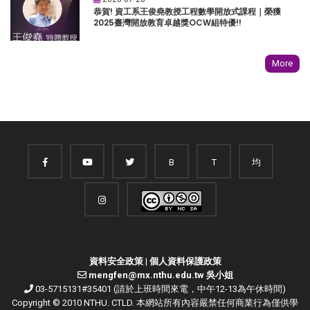
恭賀! 資工系王俊堯教授工程數學開放式課程｜榮獲
2025臺灣開放教育卓越獎OCW組特優!!
More
B
T
均
資料安全政策
|
個人資料保護政策
mengfen@mx.nthu.edu.tw 吳小姐
03-5715131#35401 (請於上班時間來電，中午12-13為午休時間)
Copyright © 2010 NTHU. CTLD. 本網站所有內容嚴禁任何商業行為僅供學