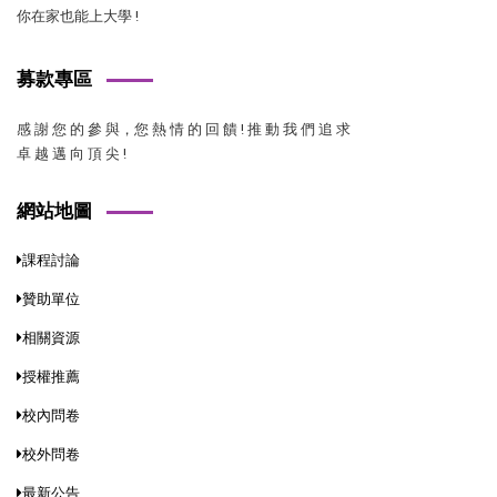
你在家也能上大學 !
募款專區
感 謝 您 的 參 與，您 熱 情 的 回 饋 ! 推 動 我 們 追 求
卓 越 邁 向 頂 尖 !
網站地圖
課程討論
贊助單位
相關資源
授權推薦
校內問卷
校外問卷
最新公告