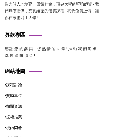
致力於人才培育、回饋社會，頂尖大學的堅強師資 - 我
們無償提供，充實縝密的優質課程 - 我們免費上傳，讓
你在家也能上大學 !
募款專區
感 謝 您 的 參 與，您 熱 情 的 回 饋 ! 推 動 我 們 追 求
卓 越 邁 向 頂 尖 !
網站地圖
課程討論
贊助單位
相關資源
授權推薦
校內問卷