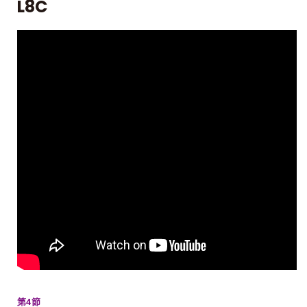
L8C
第4節