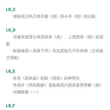
L8_C
湖南長沙馬王堆帛書《易》與今本《易》的比較
L8_D
安徽阜陽雙古堆漢簡本《易》、上博楚簡《易》的貢
獻
歐陽修寫＜易童子問＞首先質疑孔子作易傳（北宋疑
古風氣）
L8_E
朱熹《易本義》剔除《周易》的神聖性
李鼎祚《周易集解》蒐集兩漢六朝各家舊學解《易》
河圖雒書（一）
L8_F