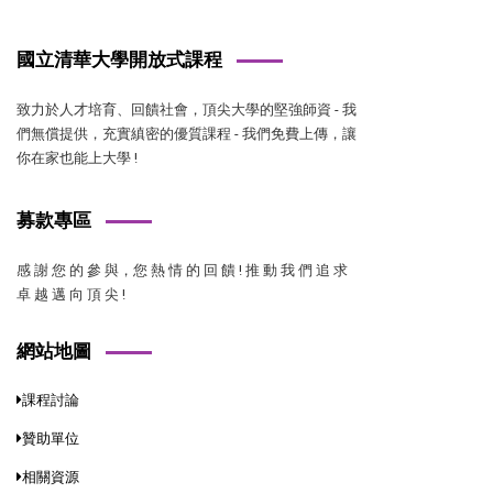
國立清華大學開放式課程
致力於人才培育、回饋社會，頂尖大學的堅強師資 - 我
們無償提供，充實縝密的優質課程 - 我們免費上傳，讓
你在家也能上大學 !
募款專區
感 謝 您 的 參 與，您 熱 情 的 回 饋 ! 推 動 我 們 追 求
卓 越 邁 向 頂 尖 !
網站地圖
課程討論
贊助單位
相關資源