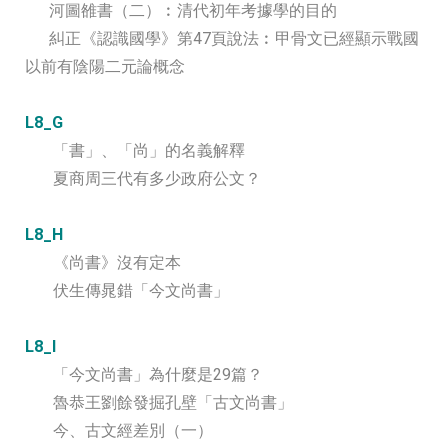
河圖雒書（二）︰清代初年考據學的目的
糾正《認識國學》第47頁說法︰甲骨文已經顯示戰國
以前有陰陽二元論概念
L8_G
「書」、「尚」的名義解釋
夏商周三代有多少政府公文？
L8_H
《尚書》沒有定本
伏生傳晁錯「今文尚書」
L8_I
「今文尚書」為什麼是29篇？
魯恭王劉餘發掘孔壁「古文尚書」
今、古文經差別（一）