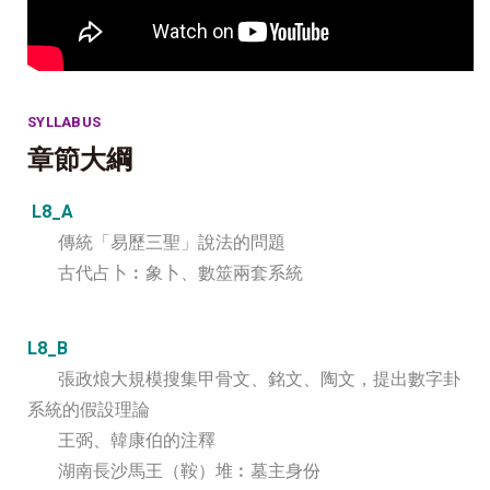
SYLLABUS
章節大綱
L8_A
傳統「易歷三聖」說法的問題
古代占卜︰象卜、數筮兩套系統
L8_B
張政烺大規模搜集甲骨文、銘文、陶文，提出數字卦
系統的假設理論
王弼、韓康伯的注釋
湖南長沙馬王（鞍）堆︰墓主身份