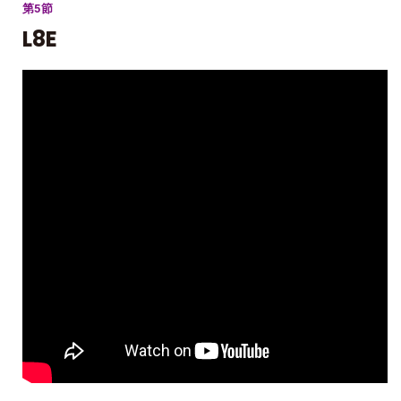
第5節
L8E