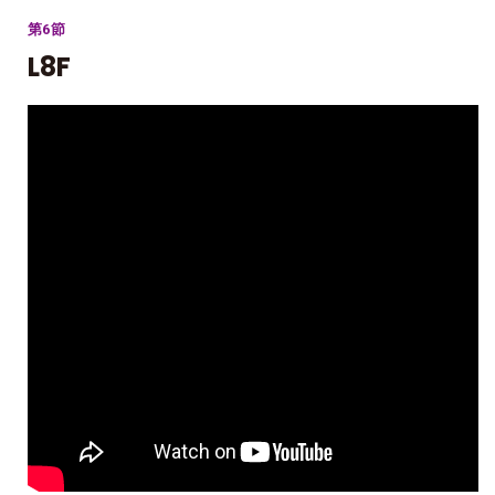
第6節
L8F