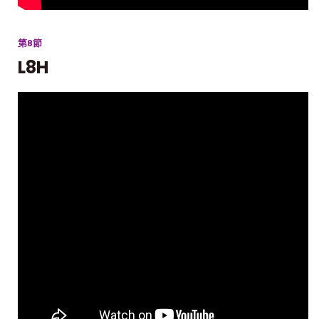
第8節
L8H