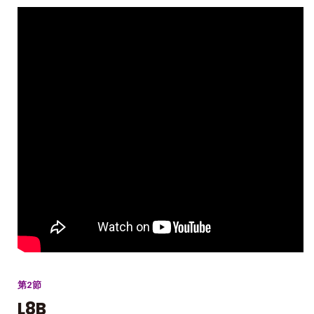
第2節
L8B