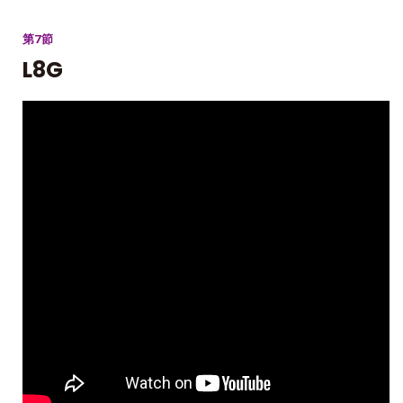
第7節
L8G