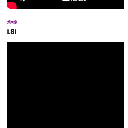
第9節
L8I