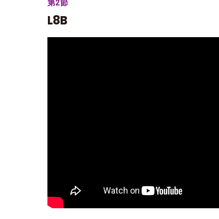
第2節
L8B