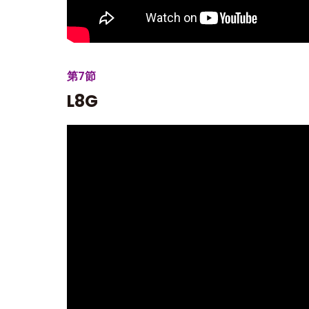
第7節
L8G