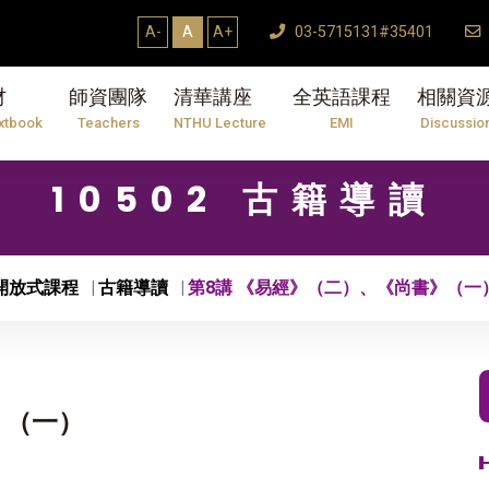
期研究生論文口試結束Thesis Defense 
A-
A
A+
03-5715131#35401
材
師資團隊
清華講座
全英語課程
相關資
xtbook
Teachers
NTHU Lecture
EMI
Discussio
10502 古籍導讀
開放式課程
古籍導讀
第8講 《易經》（二）、《尚書》（一
》（一）