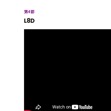
第4節
L8D