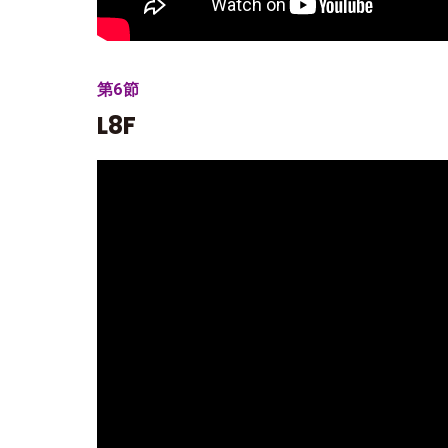
第6節
L8F