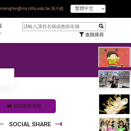
Ends ♠ 【8/1】115學年度第1學期開始 
mengfen@mx.nthu.edu.tw 吳小姐
源
n
進階搜尋
）
返回課程頁面
SOCIAL SHARE