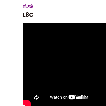
第3節
L8C