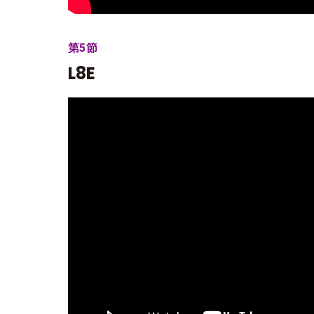
第5節
L8E