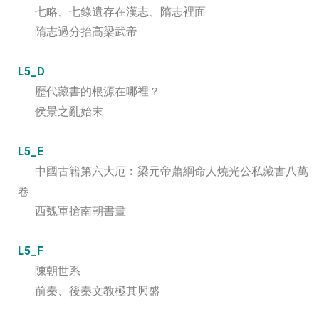
七略、七錄遺存在漢志、隋志裡面
隋志過分抬高梁武帝
L5_D
歷代藏書的根源在哪裡？
侯景之亂始末
L5_E
中國古籍第六大厄︰梁元帝蕭綱命人燒光公私藏書八萬
卷
西魏軍搶南朝書畫
L5_F
陳朝世系
前秦、後秦文教極其興盛