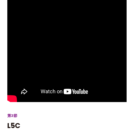
第3節
L5C