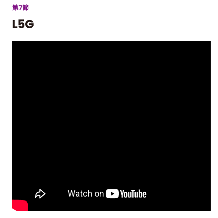
第7節
L5G