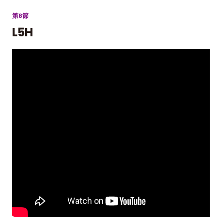
第8節
L5H