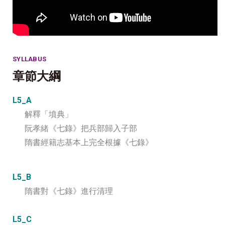
SYLLABUS
章節大綱
L5_A
解釋「墳典」
阮孝緒《七錄》把兵部歸入子部
隋書經籍志基本上完全根據《七錄》
L5_B
隋書對《七錄》進行清理
L5_C