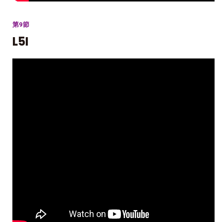
第9節
L5I