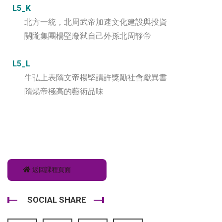
L5_K
北方一統，北周武帝加速文化建設與投資
關隴集團楊堅廢弒自己外孫北周靜帝
L5_L
牛弘上表隋文帝楊堅請許獎勵社會獻異書
隋煬帝極高的藝術品味
返回課程頁面
SOCIAL SHARE