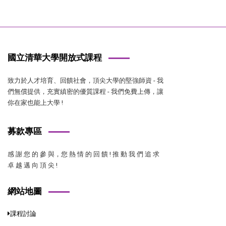
國立清華大學開放式課程
致力於人才培育、回饋社會，頂尖大學的堅強師資 - 我
們無償提供，充實縝密的優質課程 - 我們免費上傳，讓
你在家也能上大學 !
募款專區
感 謝 您 的 參 與，您 熱 情 的 回 饋 ! 推 動 我 們 追 求
卓 越 邁 向 頂 尖 !
網站地圖
課程討論