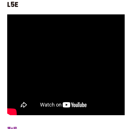
L5E
第6節