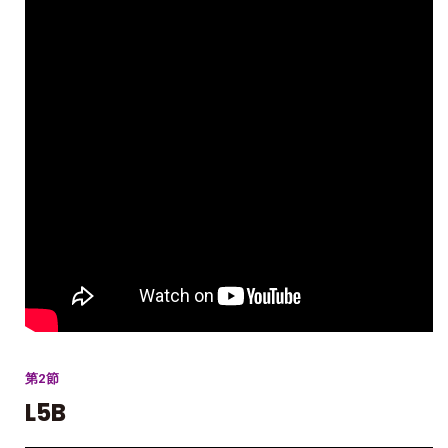
第2節
L5B