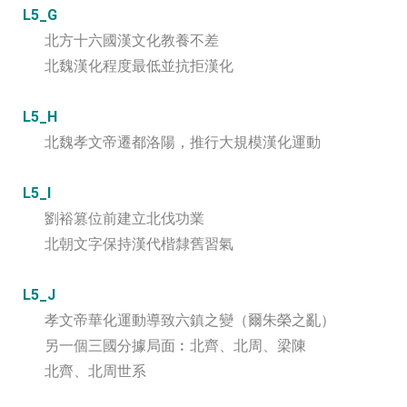
L5_G
北方十六國漢文化教養不差
北魏漢化程度最低並抗拒漢化
L5_H
北魏孝文帝遷都洛陽，推行大規模漢化運動
L5_I
劉裕篡位前建立北伐功業
北朝文字保持漢代楷隸舊習氣
L5_J
孝文帝華化運動導致六鎮之變（爾朱榮之亂）
另一個三國分據局面︰北齊、北周、梁陳
北齊、北周世系