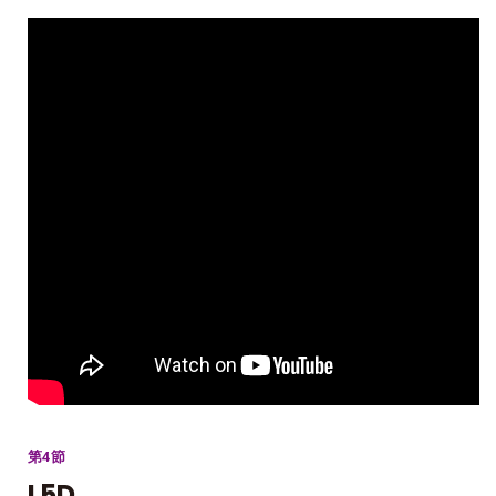
第4節
L5D