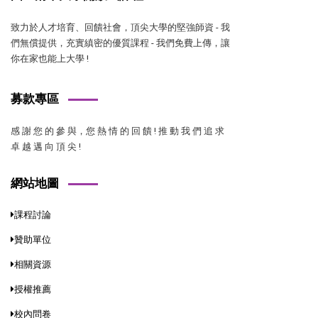
致力於人才培育、回饋社會，頂尖大學的堅強師資 - 我
們無償提供，充實縝密的優質課程 - 我們免費上傳，讓
你在家也能上大學 !
募款專區
感 謝 您 的 參 與，您 熱 情 的 回 饋 ! 推 動 我 們 追 求
卓 越 邁 向 頂 尖 !
網站地圖
課程討論
贊助單位
相關資源
授權推薦
校內問卷