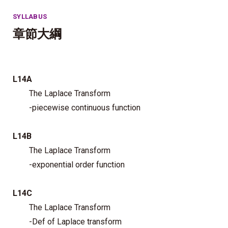
SYLLABUS
章節大綱
L14A
The Laplace Transform
-piecewise continuous function
L14B
The Laplace Transform
-exponential order function
L14C
The Laplace Transform
-Def of Laplace transform