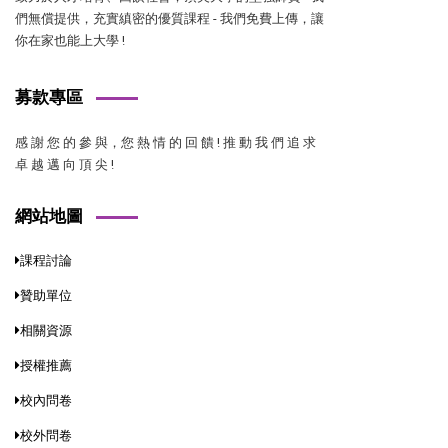
們無償提供，充實縝密的優質課程 - 我們免費上傳，讓
你在家也能上大學 !
募款專區
感 謝 您 的 參 與，您 熱 情 的 回 饋 ! 推 動 我 們 追 求
卓 越 邁 向 頂 尖 !
網站地圖
課程討論
贊助單位
相關資源
授權推薦
校內問卷
校外問卷