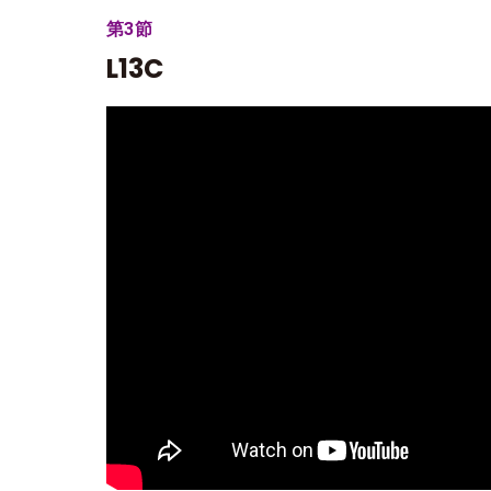
第3節
L13C