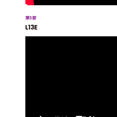
第5節
L13E