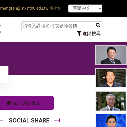
【7/31】114學年度
mengfen@mx.nthu.edu.tw 吳小姐
源
n
進階搜尋
返回課程頁面
SOCIAL SHARE