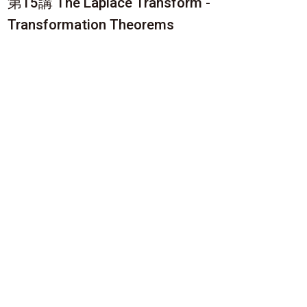
第15講 The Laplace Transform -
Transformation Theorems