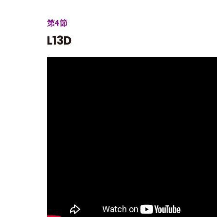
第4節
L13D