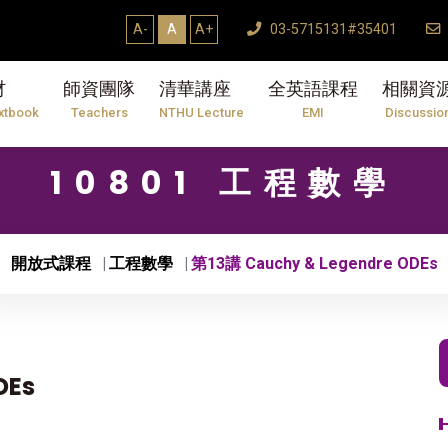
A-
A
A+
03-5715131#35401
材
師資團隊
清華講座
全英語課程
相關資
xtbook
Teachers
NTHU Lecture
EMI
Discussio
10801 工程數學
開放式課程
工程數學
第13講 Cauchy & Legendre ODEs
DEs