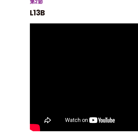
第2節
L13B