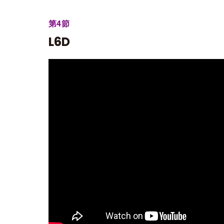
第4節
L6D