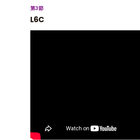
第3節
L6C