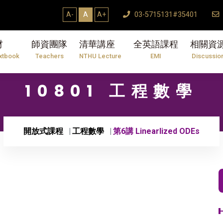
A-
A
A+
03-5715131#35401
材
師資團隊
清華講座
全英語課程
相關資
xtbook
Teachers
NTHU Lecture
EMI
Discussio
10801 工程數學
開放式課程
工程數學
第6講 Linearlized ODEs