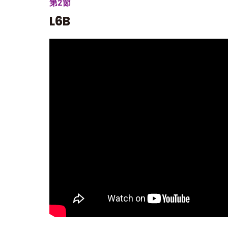
第2節
L6B