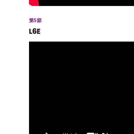
第5節
L6E