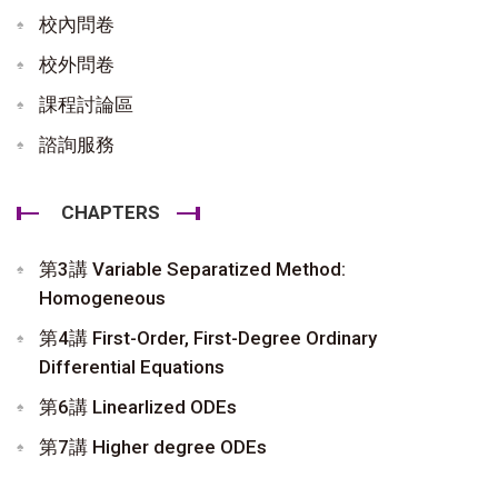
校內問卷
校外問卷
課程討論區
諮詢服務
CHAPTERS
第3講 Variable Separatized Method:
Homogeneous
第4講 First-Order, First-Degree Ordinary
Differential Equations
第6講 Linearlized ODEs
第7講 Higher degree ODEs