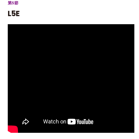
第5節
L5E