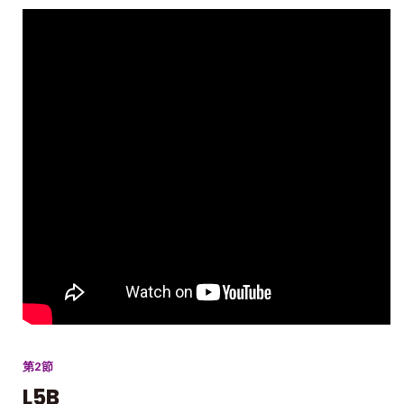
第2節
L5B