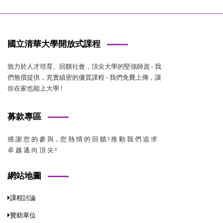
國立清華大學開放式課程
致力於人才培育、回饋社會，頂尖大學的堅強師資 - 我
們無償提供，充實縝密的優質課程 - 我們免費上傳，讓
你在家也能上大學 !
募款專區
感 謝 您 的 參 與，您 熱 情 的 回 饋 ! 推 動 我 們 追 求
卓 越 邁 向 頂 尖 !
網站地圖
課程討論
贊助單位