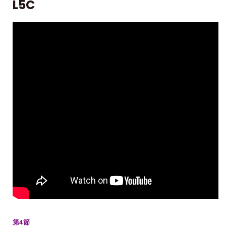
L5C
第4節