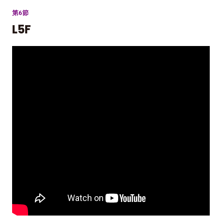
第6節
L5F