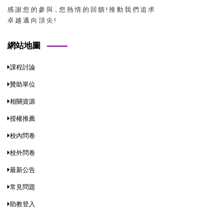
感 謝 您 的 參 與，您 熱 情 的 回 饋 ! 推 動 我 們 追 求
卓 越 邁 向 頂 尖 !
網站地圖
課程討論
贊助單位
相關資源
授權推薦
校內問卷
校外問卷
最新公告
常見問題
助教登入