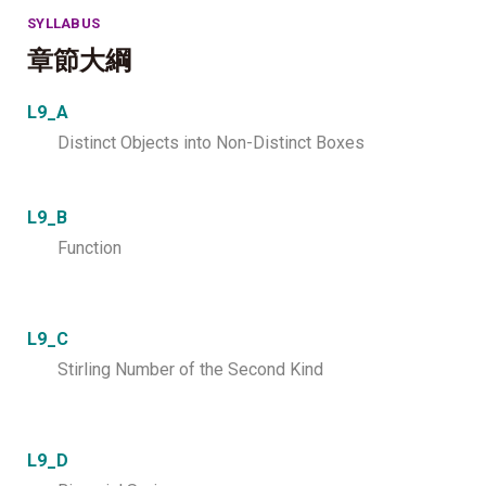
SYLLABUS
章節大綱
L9_A
Distinct Objects into Non-Distinct Boxes
L9_B
Function
L9_C
Stirling Number of the Second Kind
L9_D