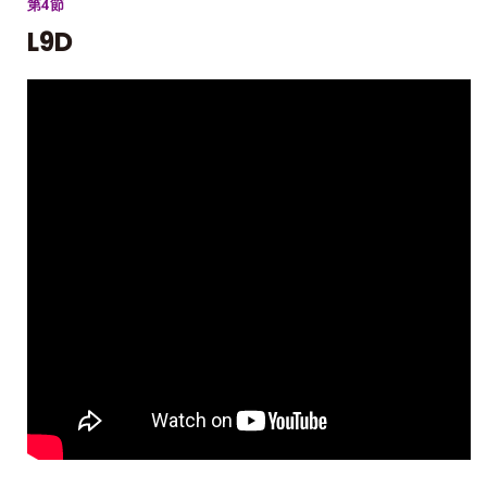
第4節
L9D