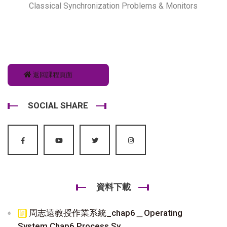
Classical Synchronization Problems & Monitors
返回課程頁面
SOCIAL SHARE
資料下載
周志遠教授作業系統_chap6＿Operating
System Chap6 Process Sy