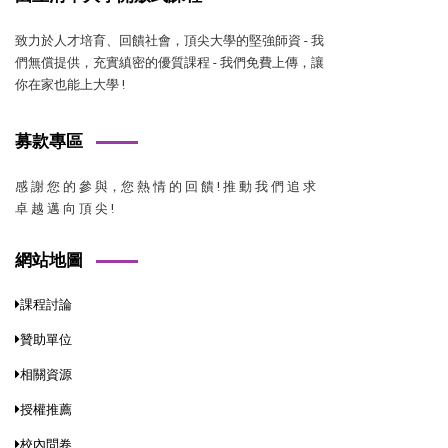
致力於人才培育、回饋社會，頂尖大學的堅強師資 - 我
們無償提供，充實縝密的優質課程 - 我們免費上傳，讓
你在家也能上大學 !
募款專區
感 謝 您 的 參 與，您 熱 情 的 回 饋 ! 推 動 我 們 追 求
卓 越 邁 向 頂 尖 !
網站地圖
課程討論
贊助單位
相關資源
授權推薦
校內問卷