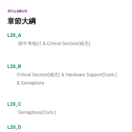
SYLLABUS
章節大綱
L20_A
期中考檢討 & Critical Section(補充)
L20_B
Critical Section(補充) & Hardware Support(Conti.)
& Semaphore
L20_C
Semaphore(Conti.)
L20_D