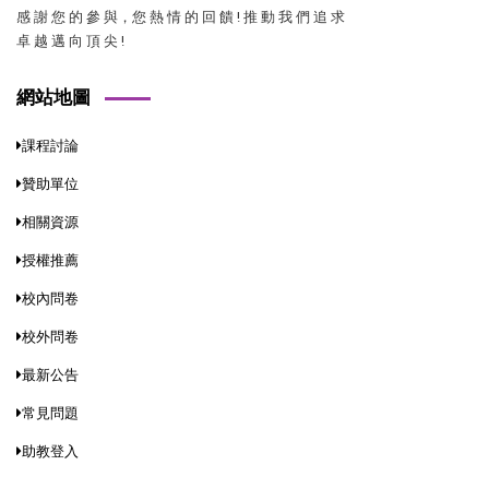
感 謝 您 的 參 與，您 熱 情 的 回 饋 ! 推 動 我 們 追 求
卓 越 邁 向 頂 尖 !
網站地圖
課程討論
贊助單位
相關資源
授權推薦
校內問卷
校外問卷
最新公告
常見問題
助教登入