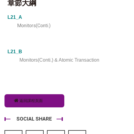
章節大綱
L21_A
Monitors(Conti.)
L21_B
Monitors(Conti.) & Atomic Transaction
返回課程頁面
SOCIAL SHARE