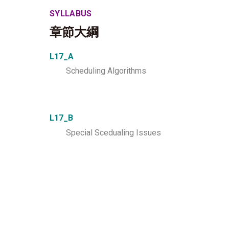
SYLLABUS
章節大綱
L17_A
Scheduling Algorithms
L17_B
Special Scedualing Issues