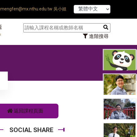
【7/31】114學年度第2
mengfen@mx.nthu.edu.tw 吳小姐
源
n
進階搜尋
返回課程頁面
SOCIAL SHARE