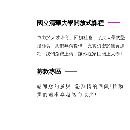
國立清華大學開放式課程
致力於人才培育、回饋社會，頂尖大學的堅
強師資 - 我們無償提供，充實縝密的優質課
程 - 我們免費上傳，讓你在家也能上大學 !
募款專區
感 謝 您 的 參 與，您 熱 情 的 回 饋 ! 推 動
我 們 追 求 卓 越 邁 向 頂 尖 !