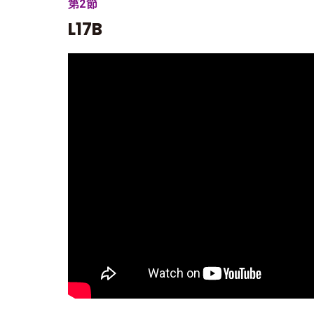
第2節
L17B