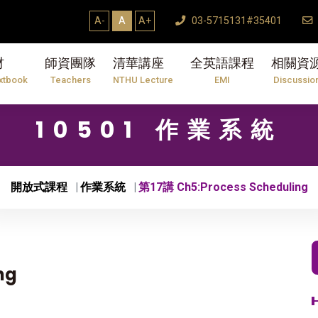
A-
A
A+
03-5715131#35401
材
師資團隊
清華講座
全英語課程
相關資
xtbook
Teachers
NTHU Lecture
EMI
Discussio
10501 作業系統
開放式課程
作業系統
第17講 Ch5:Process Scheduling
ng