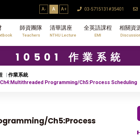
7/31】114學年度第2學期研究生論文口試結束Th
A-
A
A+
03-5715131#35401
材
師資團隊
清華講座
全英語課程
相關資
xtbook
Teachers
NTHU Lecture
EMI
Discussio
10501 作業系統
程
作業系統
h4:Multithreaded Programming/Ch5:Process Scheduling
rogramming/Ch5:Process