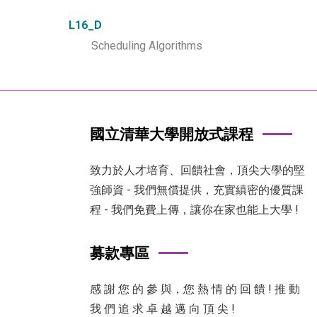
L16_D
Scheduling Algorithms
國立清華大學開放式課程
致力於人才培育、回饋社會，頂尖大學的堅
強師資 - 我們無償提供，充實縝密的優質課
程 - 我們免費上傳，讓你在家也能上大學 !
募款專區
感 謝 您 的 參 與，您 熱 情 的 回 饋 ! 推 動
我 們 追 求 卓 越 邁 向 頂 尖 !