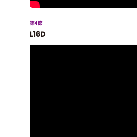
第4節
L16D