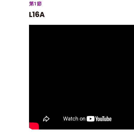
第1節
L16A