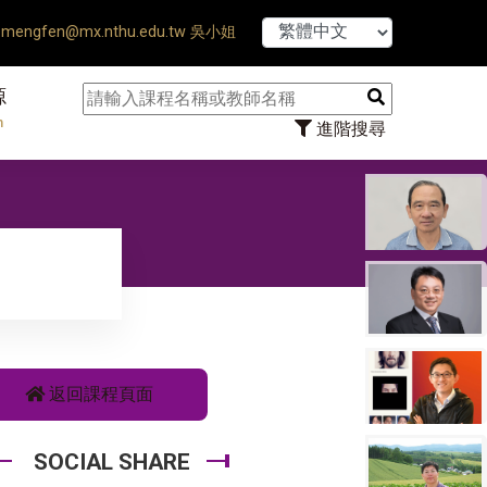
esis Defense Ends ♠ 【8/1】
mengfen@mx.nthu.edu.tw 吳小姐
源
n
進階搜尋
返回課程頁面
SOCIAL SHARE