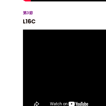
第3節
L16C