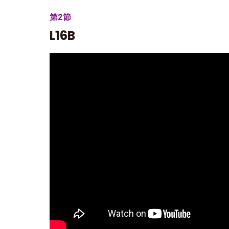
第2節
L16B