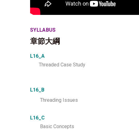
SYLLABUS
章節大綱
L16_A
Threaded Case Study
L16_B
Threading Issues
L16_C
Basic Concepts