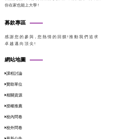
你在家也能上大學 !
募款專區
感 謝 您 的 參 與，您 熱 情 的 回 饋 ! 推 動 我 們 追 求
卓 越 邁 向 頂 尖 !
網站地圖
課程討論
贊助單位
相關資源
授權推薦
校內問卷
校外問卷
最新公告