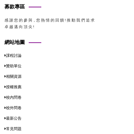
募款專區
感 謝 您 的 參 與，您 熱 情 的 回 饋 ! 推 動 我 們 追 求
卓 越 邁 向 頂 尖 !
網站地圖
課程討論
贊助單位
相關資源
授權推薦
校內問卷
校外問卷
最新公告
常見問題