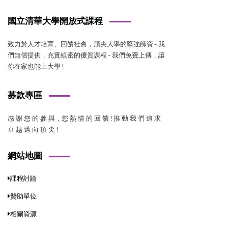
國立清華大學開放式課程
致力於人才培育、回饋社會，頂尖大學的堅強師資 - 我
們無償提供，充實縝密的優質課程 - 我們免費上傳，讓
你在家也能上大學 !
募款專區
感 謝 您 的 參 與，您 熱 情 的 回 饋 ! 推 動 我 們 追 求
卓 越 邁 向 頂 尖 !
網站地圖
課程討論
贊助單位
相關資源