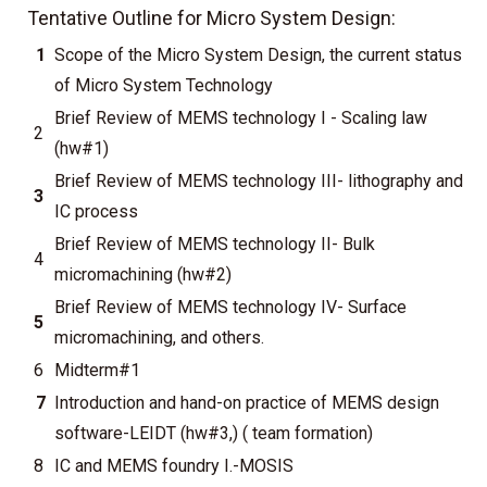
Tentative Outline for Micro System Design:
1
Scope of the Micro System Design, the current status
of Micro System Technology
Brief Review of MEMS technology I - Scaling law
2
(hw#1)
Brief Review of MEMS technology III- lithography and
3
IC process
Brief Review of MEMS technology II- Bulk
4
micromachining (hw#2)
Brief Review of MEMS technology IV- Surface
5
micromachining, and others.
6
Midterm#1
7
Introduction and hand-on practice of MEMS design
software-LEIDT (hw#3,) ( team formation)
8
IC and MEMS foundry I.-MOSIS