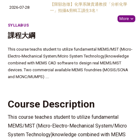
【限額急徵】化學系陳貴通教授「分析化學
2026-07-28
一」拍攝&剪輯工讀生3名 !
More
SYLLABUS
課程大綱
This course teachs student to utilize fundamental MEMS/MST (Micro-
Electro-Mechanical System/Mciro System Technology)knoweledge
combined with MEMS CAD software to design real MEMS/MST
devices. Two commercial available MEMS foundries (MOSIS/SCNA
and MCNC/MUMPS) ....
Course Description
This course teaches student to utilize fundamental
MEMS/MST (Micro-Electro-Mechanical System/Micro
System Technology)knowledge combined with MEMS