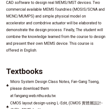
CAD software to design real MEMS/MST devices. Two
commercial available MEMS foundries (MOSIS/SCNA and
MCNC/MUMPS) and simple physical model on
accelerator and combdrive actuator will be elaborated to
demonstrate the design process. Finally, The student will
combine the knowledge learned from the course to design
and present their own MEMS device. This course is
offered in English.
Textbooks
Micro System Design Class Notes, Fan-Gang Tseng,
♠
please download them
at fangang.web.nthu.edu.tw.
CMOS layout design-using L-Edit, (CMOS 實體層設計-
♠