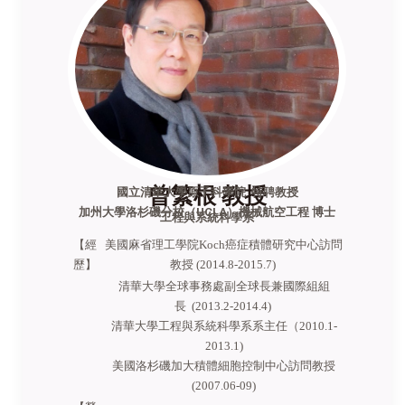
曾繁根 教授
國立清華大學原子科學院 特聘教授
加州大學洛杉磯分校（UCLA）機械航空工程 博士
工程與系統科學系
【經
美國麻省理工學院Koch癌症積體研究中心訪問
歷】
教授 (2014.8-2015.7)
清華大學全球事務處副全球長兼國際組組
長 (2013.2-2014.4)
清華大學工程與系統科學系系主任（2010.1-
2013.1)
美國洛杉磯加大積體細胞控制中心訪問教授
(2007.06-09)