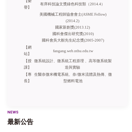
【榮
有庠科技論文獎綠色科技類（2014.4）
譽】
美國機械工程師協會會士(ASME Fellow)
(2014.2)
國家新創獎(2013.12)
國科會傑出研究獎(2010)
國科會吳大猷先生紀念獎(2005-2007)
【
網
fangang.web.nthu.edu.tw
站】
【授
微系統設計、微系統工程原理 、高等微系統製
課
】
造與實驗
【
專
生醫奈微米機電系統、奈/微米流體及熱傳、微
長
】
型燃料電池
NEWS
最新公告