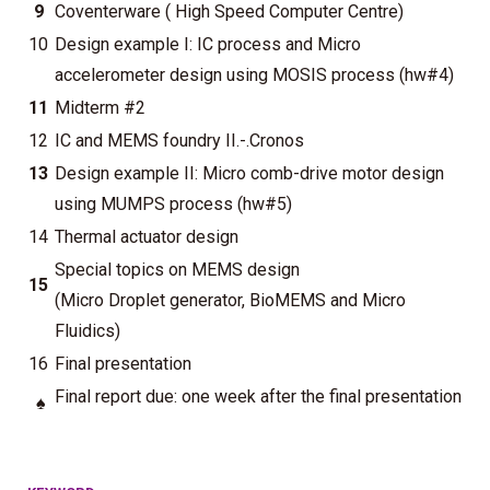
9
Coventerware ( High Speed Computer Centre)
10
Design example I: IC process and Micro
accelerometer design using MOSIS process (hw#4)
11
Midterm #2
12
IC and MEMS foundry II.-.Cronos
13
Design example II: Micro comb-drive motor design
using MUMPS process (hw#5)
14
Thermal actuator design
Special topics on MEMS design
15
(Micro Droplet generator, BioMEMS and Micro
Fluidics)
16
Final presentation
Final report due: one week after the final presentation
♠