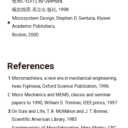
使用L-EDIT), by Uyemura,
楊忠煌譯, 高立出 版社, 1998.
Microsystem Design, Stephen D. Senturia, Kluwer
♠
Academic Publishers,
Boston, 2000.
References
1
Micromachines, a new era in mechanical engineering,
Iwao Fujimasa, Oxford Science Publication, 1996.
2
Micro Mechanics and MEMS, classic and seminar
papers to 1990, William S. Trimmer, IEEE press, 1997.
3
On Size and Life, T. A. McMahon and J. T. Bonner,
Scientific American Library, 1983.
Fundamentals of Microfabrication, Marc Madou, CRC