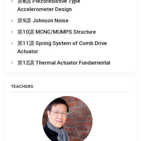
第8講 Piezoresistive Type
Accelerometer Design
第9講 Johnson Noise
第10講 MCNC/MUMPS Structure
第11講 Spring System of Comb Drive
Actuator
第12講 Thermal Actuator Fundamental
TEACHERS