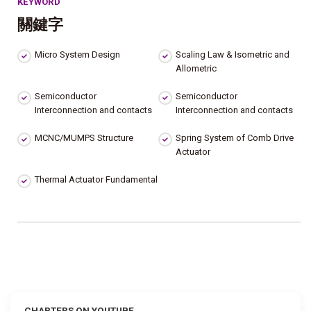
KEYWORD
關鍵字
Micro System Design
Scaling Law & Isometric and
Allometric
Semiconductor
Semiconductor
Interconnection and contacts
Interconnection and contacts
MCNC/MUMPS Structure
Spring System of Comb Drive
Actuator
Thermal Actuator Fundamental
CHAPTERS ON YOUTUBE