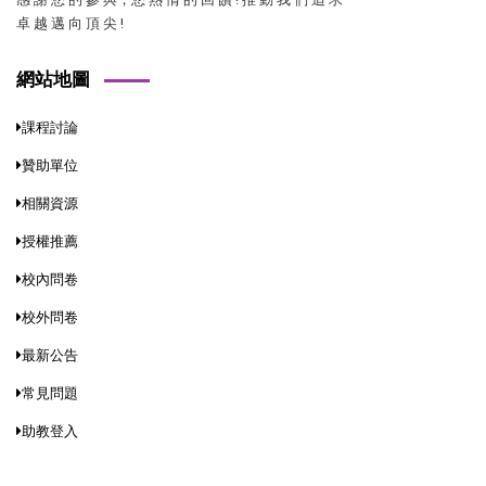
卓 越 邁 向 頂 尖 !
網站地圖
課程討論
贊助單位
相關資源
授權推薦
校內問卷
校外問卷
最新公告
常見問題
助教登入