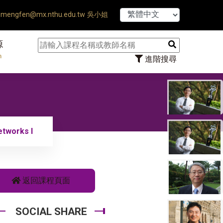
【7/31】114
mengfen@mx.nthu.edu.tw 吳小姐
源
n
進階搜尋
etworks I
返回課程頁面
SOCIAL SHARE