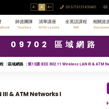
A-
A
A+
03-5715131#35401
材
師資團隊
清華講座
全英語課程
相關資
xtbook
Teachers
NTHU Lecture
EMI
Discussio
09702 區域網路
程
區域網路
第13講 IEEE 802.11 Wireless LAN III & ATM N
 III & ATM Networks I