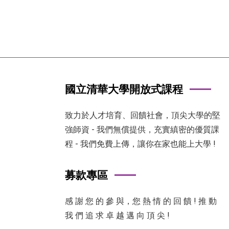
國立清華大學開放式課程
致力於人才培育、回饋社會，頂尖大學的堅
強師資 - 我們無償提供，充實縝密的優質課
程 - 我們免費上傳，讓你在家也能上大學 !
募款專區
感 謝 您 的 參 與，您 熱 情 的 回 饋 ! 推 動
我 們 追 求 卓 越 邁 向 頂 尖 !