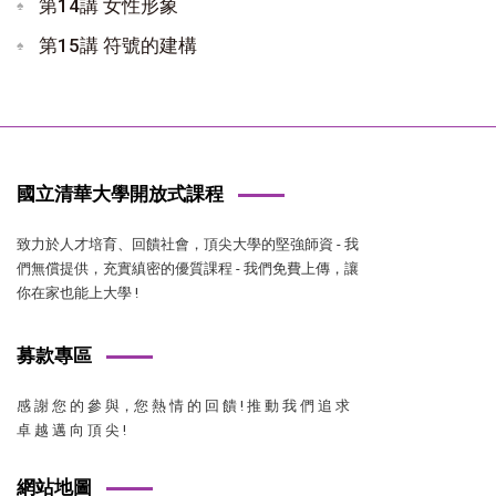
第14講 女性形象
第15講 符號的建構
國立清華大學開放式課程
致力於人才培育、回饋社會，頂尖大學的堅強師資 - 我
們無償提供，充實縝密的優質課程 - 我們免費上傳，讓
你在家也能上大學 !
募款專區
感 謝 您 的 參 與，您 熱 情 的 回 饋 ! 推 動 我 們 追 求
卓 越 邁 向 頂 尖 !
網站地圖