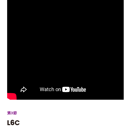
第3節
L6C