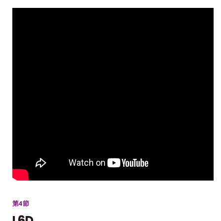
第4節
L6D