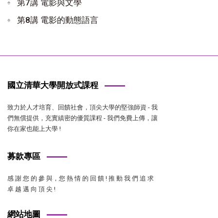
第7講 電影與文學
第8講 電影的動態語言
國立清華大學開放式課程
致力於人才培育、回饋社會，頂尖大學的堅強師資 - 我
們無償提供，充實縝密的優質課程 - 我們免費上傳，讓
你在家也能上大學 !
募款專區
感 謝 您 的 參 與，您 熱 情 的 回 饋 ! 推 動 我 們 追 求
卓 越 邁 向 頂 尖 !
網站地圖