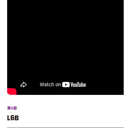
第2節
L6B