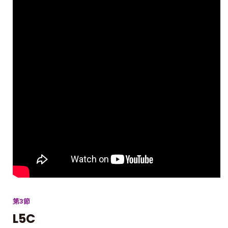
第3節
L5C