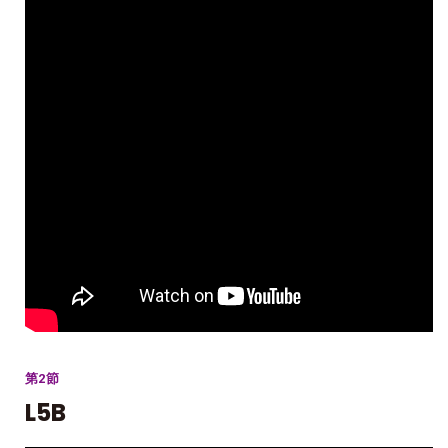
第2節
L5B