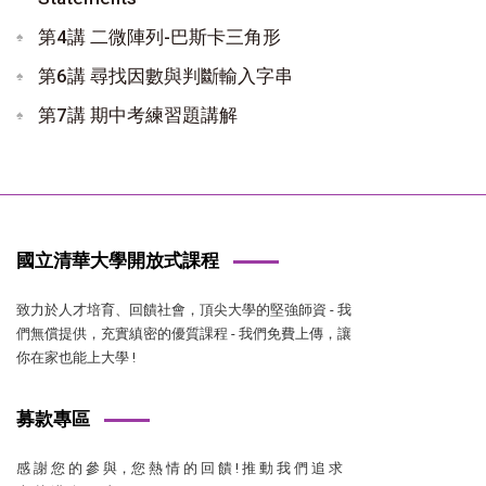
第4講 二微陣列-巴斯卡三角形
第6講 尋找因數與判斷輸入字串
第7講 期中考練習題講解
國立清華大學開放式課程
致力於人才培育、回饋社會，頂尖大學的堅強師資 - 我
們無償提供，充實縝密的優質課程 - 我們免費上傳，讓
你在家也能上大學 !
募款專區
感 謝 您 的 參 與，您 熱 情 的 回 饋 ! 推 動 我 們 追 求