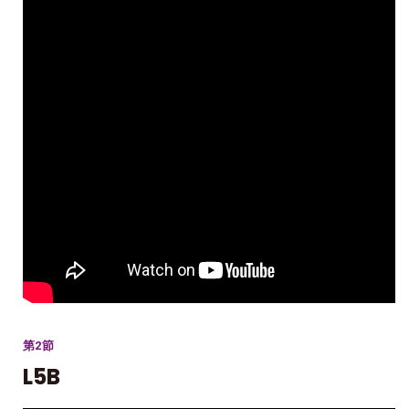
第2節
L5B