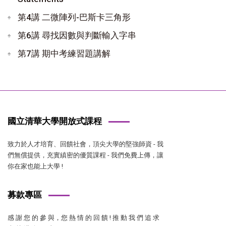
第4講 二微陣列-巴斯卡三角形
第6講 尋找因數與判斷輸入字串
第7講 期中考練習題講解
國立清華大學開放式課程
致力於人才培育、回饋社會，頂尖大學的堅強師資 - 我
們無償提供，充實縝密的優質課程 - 我們免費上傳，讓
你在家也能上大學 !
募款專區
感 謝 您 的 參 與，您 熱 情 的 回 饋 ! 推 動 我 們 追 求