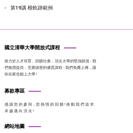
第19講 根軌跡範例
國立清華大學開放式課程
致力於人才培育、回饋社會，頂尖大學的堅強師資 - 我
們無償提供，充實縝密的優質課程 - 我們免費上傳，讓
你在家也能上大學 !
募款專區
感 謝 您 的 參 與，您 熱 情 的 回 饋 ! 推 動 我 們 追 求
卓 越 邁 向 頂 尖 !
網站地圖