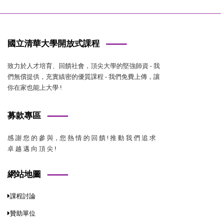
國立清華大學開放式課程
致力於人才培育、回饋社會，頂尖大學的堅強師資 - 我
們無償提供，充實縝密的優質課程 - 我們免費上傳，讓
你在家也能上大學 !
募款專區
感 謝 您 的 參 與，您 熱 情 的 回 饋 ! 推 動 我 們 追 求
卓 越 邁 向 頂 尖 !
網站地圖
課程討論
贊助單位