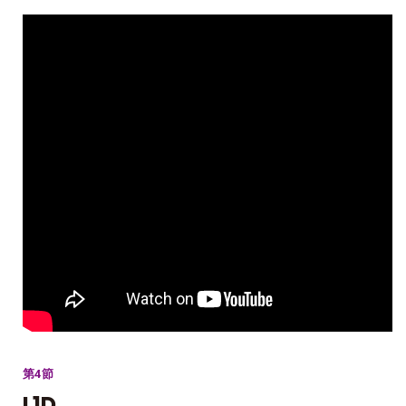
第4節
L1D