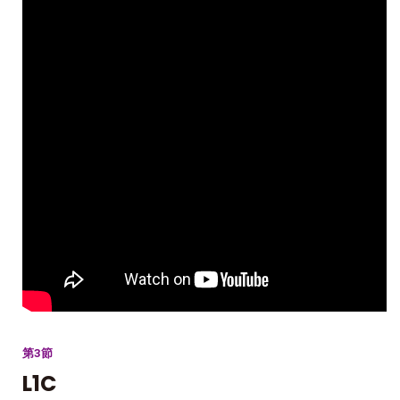
第3節
L1C