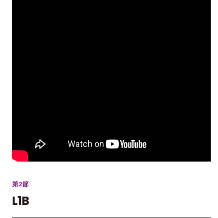
第2節
L1B