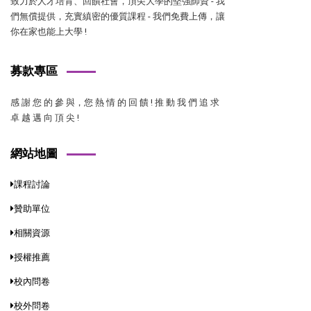
致力於人才培育、回饋社會，頂尖大學的堅強師資 - 我
們無償提供，充實縝密的優質課程 - 我們免費上傳，讓
你在家也能上大學 !
募款專區
感 謝 您 的 參 與，您 熱 情 的 回 饋 ! 推 動 我 們 追 求
卓 越 邁 向 頂 尖 !
網站地圖
課程討論
贊助單位
相關資源
授權推薦
校內問卷
校外問卷