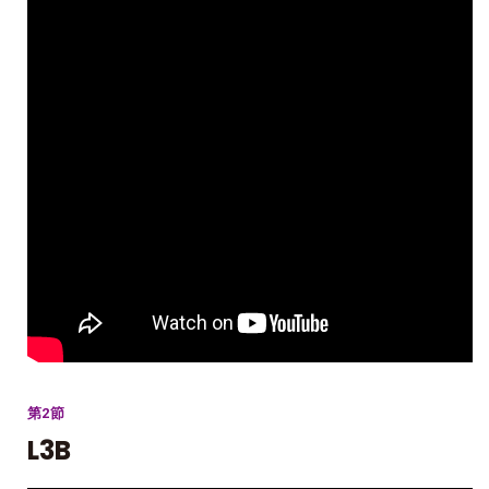
第2節
L3B