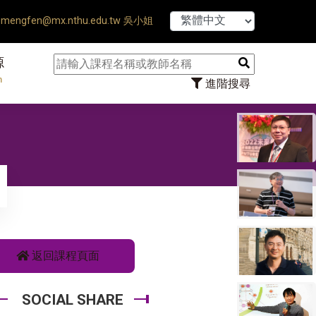
hesis Defense Ends ♠ 【8/1
mengfen@mx.nthu.edu.tw 吳小姐
源
n
進階搜尋
返回課程頁面
SOCIAL SHARE