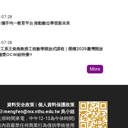
-07-28
EC攜手均一教育平台 推動數位學習新未來
-07-28
 資工系王俊堯教授工程數學開放式課程｜榮獲2025臺灣開放
越獎OCW組特優!!
More
資料安全政策
|
個人資料保護政策
mengfen@mx.nthu.edu.tw 吳小姐
(請於上班時間來電，中午12-13為午休時間)
D. 本網站所有內容嚴禁任何商業行為僅供學術使用