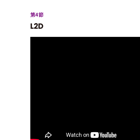
第4節
L2D