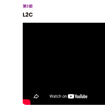
第3節
L2C