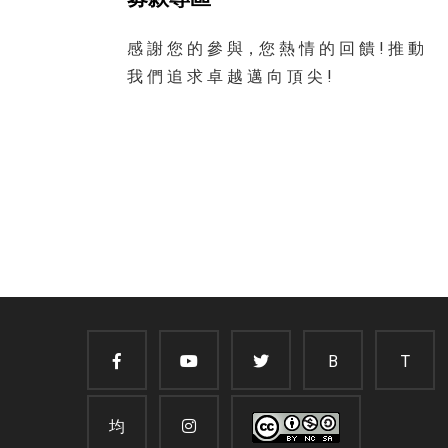
感 謝 您 的 參 與，您 熱 情 的 回 饋 ! 推 動
我 們 追 求 卓 越 邁 向 頂 尖 !
B
T
均