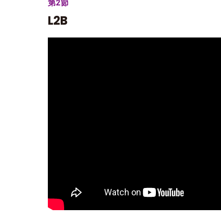
第2節
L2B