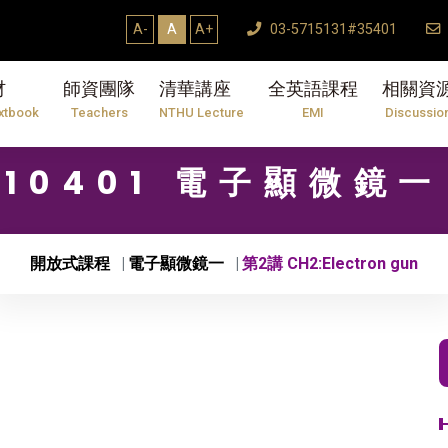
【7/31】114學年度第2學期研究生論文口試結束T
A-
A
A+
03-5715131#35401
材
師資團隊
清華講座
全英語課程
相關資
xtbook
Teachers
NTHU Lecture
EMI
Discussio
10401 電子顯微鏡一
開放式課程
電子顯微鏡一
第2講 CH2:Electron gun