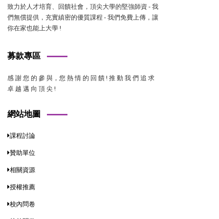
致力於人才培育、回饋社會，頂尖大學的堅強師資 - 我
們無償提供，充實縝密的優質課程 - 我們免費上傳，讓
你在家也能上大學 !
募款專區
感 謝 您 的 參 與，您 熱 情 的 回 饋 ! 推 動 我 們 追 求
卓 越 邁 向 頂 尖 !
網站地圖
課程討論
贊助單位
相關資源
授權推薦
校內問卷