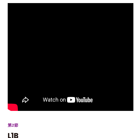
第2節
L1B