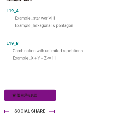
L19_A
Example_star war VIII
Example_hexagonal & pentagon
L19_B
Combination with unlimited repetitions
Example_X＋Y＋Z<=11
返回課程頁面
SOCIAL SHARE