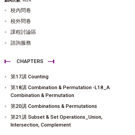
點閱次數:
9324
校內問卷
校外問卷
課程討論區
諮詢服務
CHAPTERS
第17講 Counting
第18講 Combination & Permutation -L18_A
Combination & Permutation
第20講 Combinations & Permutations
第21講 Subset & Set Operations_Union,
Intersection, Complement