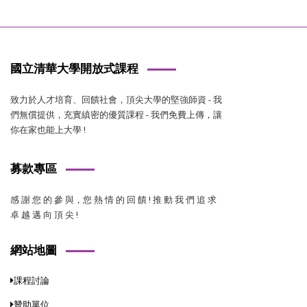
國立清華大學開放式課程
致力於人才培育、回饋社會，頂尖大學的堅強師資 - 我
們無償提供，充實縝密的優質課程 - 我們免費上傳，讓
你在家也能上大學 !
募款專區
感 謝 您 的 參 與，您 熱 情 的 回 饋 ! 推 動 我 們 追 求
卓 越 邁 向 頂 尖 !
網站地圖
課程討論
贊助單位