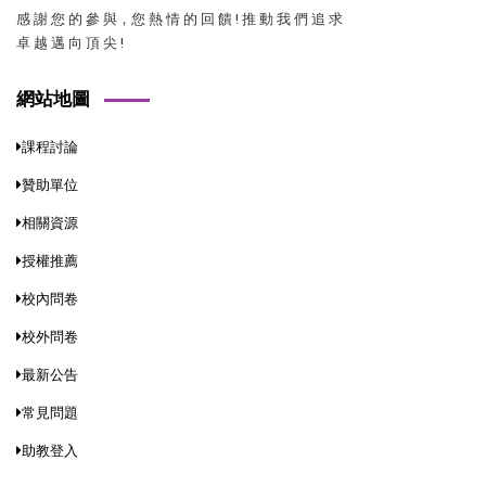
感 謝 您 的 參 與，您 熱 情 的 回 饋 ! 推 動 我 們 追 求
卓 越 邁 向 頂 尖 !
網站地圖
課程討論
贊助單位
相關資源
授權推薦
校內問卷
校外問卷
最新公告
常見問題
助教登入