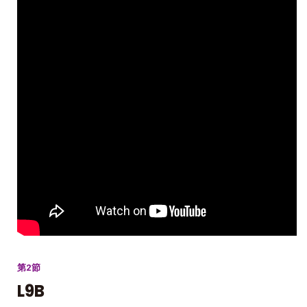
第2節
L9B