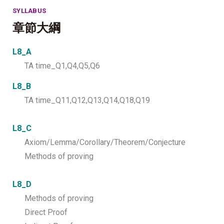
SYLLABUS
章節大綱
L8_A
TA time_Q1,Q4,Q5,Q6
L8_B
TA time_Q11,Q12,Q13,Q14,Q18,Q19
L8_C
Axiom/Lemma/Corollary/Theorem/Conjecture
Methods of proving
L8_D
Methods of proving
Direct Proof