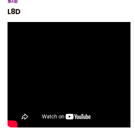
第4節
L8D