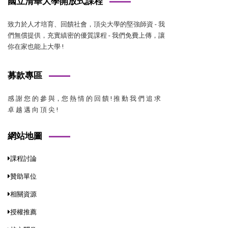
國立清華大學開放式課程
致力於人才培育、回饋社會，頂尖大學的堅強師資 - 我
們無償提供，充實縝密的優質課程 - 我們免費上傳，讓
你在家也能上大學 !
募款專區
感 謝 您 的 參 與，您 熱 情 的 回 饋 ! 推 動 我 們 追 求
卓 越 邁 向 頂 尖 !
網站地圖
課程討論
贊助單位
相關資源
授權推薦