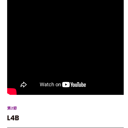
第2節
L4B