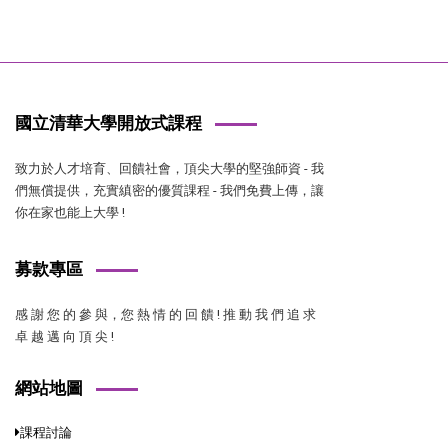
國立清華大學開放式課程
致力於人才培育、回饋社會，頂尖大學的堅強師資 - 我
們無償提供，充實縝密的優質課程 - 我們免費上傳，讓
你在家也能上大學 !
募款專區
感 謝 您 的 參 與，您 熱 情 的 回 饋 ! 推 動 我 們 追 求
卓 越 邁 向 頂 尖 !
網站地圖
課程討論