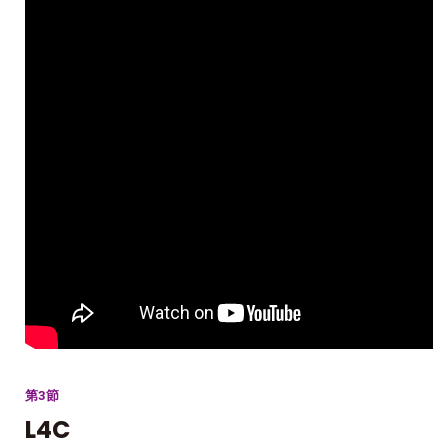
第3節
L4C