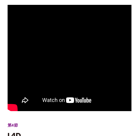
第4節
L4D