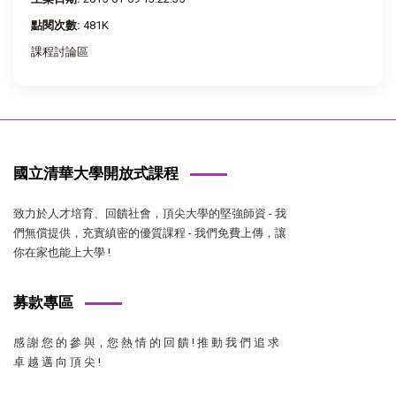
點閱次數:
481K
課程討論區
國立清華大學開放式課程
致力於人才培育、回饋社會，頂尖大學的堅強師資 - 我
們無償提供，充實縝密的優質課程 - 我們免費上傳，讓
你在家也能上大學 !
募款專區
感 謝 您 的 參 與，您 熱 情 的 回 饋 ! 推 動 我 們 追 求
卓 越 邁 向 頂 尖 !