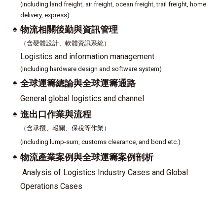
(including land freight, air freight, ocean freight, trail freight, home
delivery, express)
♠
物流相關後勤與資訊管理
（含硬體設計、軟體資訊系統）
Logistics and information management
(including hardware design and software system)
♠
全球運籌總論與全球運籌通路
General global logistics and channel
♠
進出口作業與流程
（含承攬、報關、保稅等作業）
(including lump-sum, customs clearance, and bond etc.)
♠
物流產業案例與全球運籌案例剖析
Analysis of Logistics Industry Cases and Global
Operations Cases