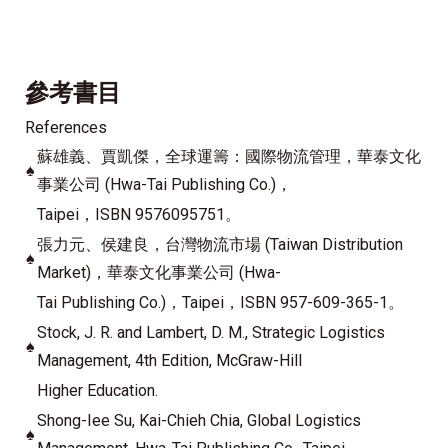
參考書目
References
蘇雄義、賈凱傑，全球運籌：國際物流管理，華泰文化
♠
事業公司 (Hwa-Tai Publishing Co.)，
Taipei，ISBN 9576095751。
張力元、侯建良，台灣物流市場 (Taiwan Distribution
♠
Market)，華泰文化事業公司 (Hwa-
Tai Publishing Co.)，Taipei，ISBN 957-609-365-1。
Stock, J. R. and Lambert, D. M., Strategic Logistics
♠
Management, 4th Edition, McGraw-Hill
Higher Education.
Shong-Iee Su, Kai-Chieh Chia, Global Logistics
♠