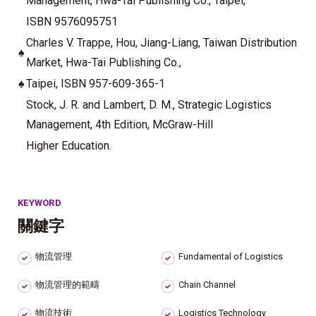
Management, Hwa-Tai Publishing Co., Taipei
,
ISBN 9576095751
Charles V. Trappe, Hou, Jiang-Liang, Taiwan Distribution
♠
Market, Hwa-Tai Publishing Co.,
♠
Taipei, ISBN 957-609-365-1
Stock, J. R. and Lambert, D. M., Strategic Logistics
Management, 4th Edition, McGraw-Hill
Higher Education.
KEYWORD
關鍵字
物流管理
Fundamental of Logistics
物流管理的範疇
Chain Channel
物流技術
Logistics Technology