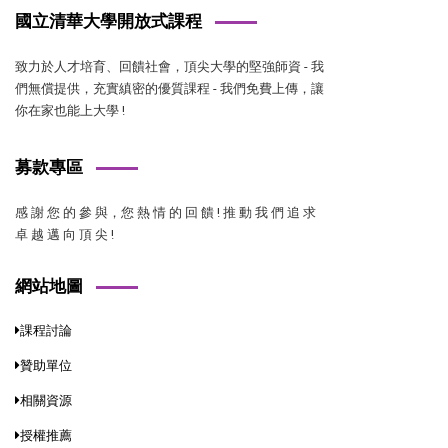
國立清華大學開放式課程
致力於人才培育、回饋社會，頂尖大學的堅強師資 - 我
們無償提供，充實縝密的優質課程 - 我們免費上傳，讓
你在家也能上大學 !
募款專區
感 謝 您 的 參 與，您 熱 情 的 回 饋 ! 推 動 我 們 追 求
卓 越 邁 向 頂 尖 !
網站地圖
課程討論
贊助單位
相關資源
授權推薦