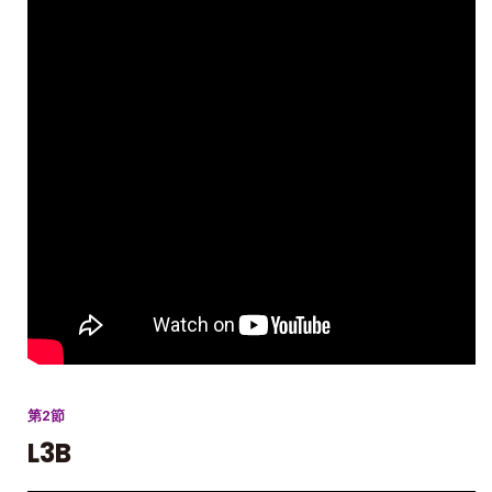
第2節
L3B