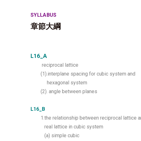
SYLLABUS
章節大綱
L16_A
reciprocal lattice
(1).interplane spacing for cubic system and
hexagonal system
(2). angle between planes
L16_B
1.the relationship between reciprocal lattice 
real lattice in cubic system
(a) simple cubic