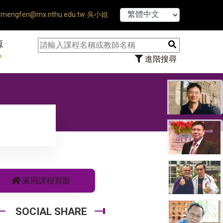
【7/31】114學年度第
mengfen@mx.nthu.edu.tw 吳小姐
源
n
進階搜尋
返回課程頁面
SOCIAL SHARE