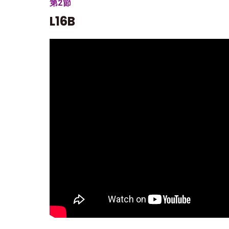
第2節
L16B