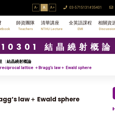
A-
A
A+
03-5715131#35401
材
師資團隊
清華講座
全英語課程
相關資
xtbook
Teachers
NTHU Lecture
EMI
Discussio
10301 結晶繞射概論
程
結晶繞射概論
eciprocal lattice ＋Bragg’s law＋ Ewald sphere
ragg’s law＋ Ewald sphere