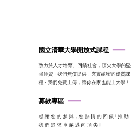
國立清華大學開放式課程
致力於人才培育、回饋社會，頂尖大學的堅
強師資 - 我們無償提供，充實縝密的優質課
程 - 我們免費上傳，讓你在家也能上大學 !
募款專區
感 謝 您 的 參 與，您 熱 情 的 回 饋 ! 推 動
我 們 追 求 卓 越 邁 向 頂 尖 !