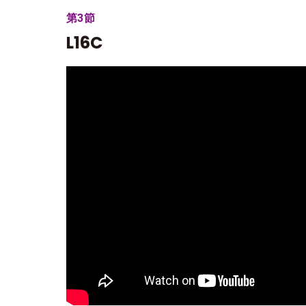
第3節
L16C