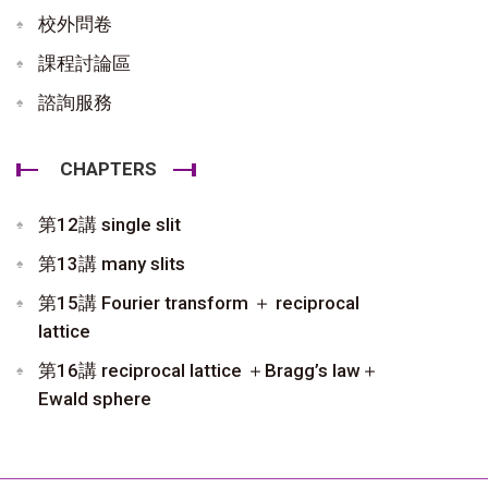
校外問卷
課程討論區
諮詢服務
CHAPTERS
第12講 single slit
第13講 many slits
第15講 Fourier transform ＋ reciprocal
lattice
第16講 reciprocal lattice ＋Bragg’s law＋
Ewald sphere