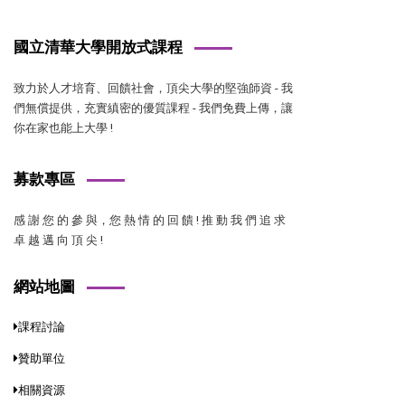
國立清華大學開放式課程
致力於人才培育、回饋社會，頂尖大學的堅強師資 - 我
們無償提供，充實縝密的優質課程 - 我們免費上傳，讓
你在家也能上大學 !
募款專區
感 謝 您 的 參 與，您 熱 情 的 回 饋 ! 推 動 我 們 追 求
卓 越 邁 向 頂 尖 !
網站地圖
課程討論
贊助單位
相關資源