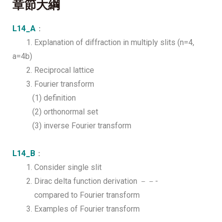
章節大綱
L14_A
：
1. Explanation of diffraction in multiply slits (n=4,
a=4b)
2. Reciprocal lattice
3. Fourier transform
(1) definition
(2) orthonormal set
(3) inverse Fourier transform
L14_B
：
1. Consider single slit
2. Dirac delta function derivation －－-
compared to Fourier transform
3. Examples of Fourier transform