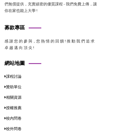
們無償提供，充實縝密的優質課程 - 我們免費上傳，讓
你在家也能上大學 !
募款專區
感 謝 您 的 參 與，您 熱 情 的 回 饋 ! 推 動 我 們 追 求
卓 越 邁 向 頂 尖 !
網站地圖
課程討論
贊助單位
相關資源
授權推薦
校內問卷
校外問卷