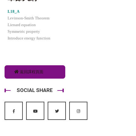
L18_A
Levinson-Smith Theorem
Lienard equation
Symmetric property
Introduce energy function
返回課程頁面
SOCIAL SHARE