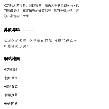
致力於人才培育、回饋社會，頂尖大學的堅強師資 - 我
們無償提供，充實縝密的優質課程 - 我們免費上傳，讓
你在家也能上大學 !
募款專區
感 謝 您 的 參 與，您 熱 情 的 回 饋 ! 推 動 我 們 追 求
卓 越 邁 向 頂 尖 !
網站地圖
課程討論
贊助單位
相關資源
授權推薦
校內問卷