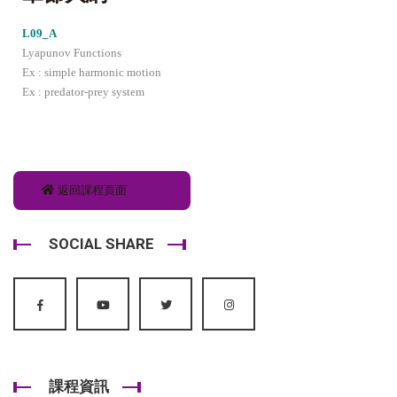
L09_A
Lyapunov Functions
Ex : simple harmonic motion
Ex : predator-prey system
返回課程頁面
SOCIAL SHARE
課程資訊